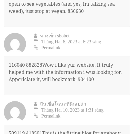
open to sea vegetables (and yes, Im talking sea
weed), just stop at vegan. 836630
ทางเข้า sbobet
Tháng Hai 6, 2023 at 6:23 sáng
Permalink
116040 882828Wow i like yur website. It truly
helped me with the information i wus looking for.
Appcriciate it, will bookmark. 904100
สินเชื่อโฉนดที่ดินเปล่า
Tháng Hai 10, 2023 at 1:31 sáng
Permalink
509119 418501This is the fitting blog for anybody