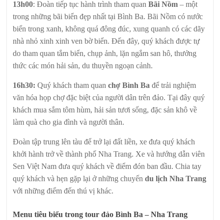
13h00
: Đoàn tiếp tục hành trình tham quan
Bãi Nồm
– một
trong những bãi biển đẹp nhất tại Bình Ba. Bãi Nồm có nước
biển trong xanh, không quá đông đúc, xung quanh có các dãy
nhà nhỏ xinh xinh ven bờ biển. Đến đây, quý khách được tự
do tham quan tắm biển, chụp ảnh, lặn ngắm san hô, thưởng
thức các món hải sản, du thuyền ngoạn cảnh.
16h30:
Quý khách tham quan
chợ Bình Ba
để trải nghiệm
văn hóa họp chợ đặc biệt của người dân trên đảo. Tại đây quý
khách mua sắm tôm hùm, hải sản tươi sống, đặc sản khô về
làm quà cho gia đình và người thân.
Đoàn tập trung lên tàu để trở lại đất liền, xe đưa quý khách
khởi hành trở về thành phố Nha Trang. Xe và hướng dẫn viên
Sen Việt Nam đưa quý khách về điểm đón ban đầu. Chia tay
quý khách và hẹn gặp lại ở những chuyến
du lịch Nha Trang
với những điểm đến thú vị khác.
Menu tiêu biểu trong tour đảo Bình Ba – Nha Trang