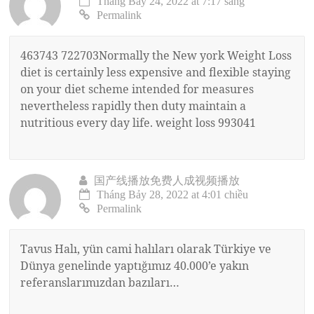
Tháng Bảy 24, 2022 at 7:17 sáng
Permalink
463743 722703Normally the New york Weight Loss
diet is certainly less expensive and flexible staying
on your diet scheme intended for measures
nevertheless rapidly then duty maintain a
nutritious every day life. weight loss 993041
国产线播放免费人成视频播放
Tháng Bảy 28, 2022 at 4:01 chiều
Permalink
Tavus Halı, yün cami halıları olarak Türkiye ve
Dünya genelinde yaptığımız 40.000’e yakın
referanslarımızdan bazıları…