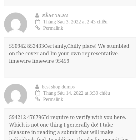
สล็อตวอเลท
Tháng Sáu 3, 2022 at 2:43 chiều
Permalink
550942 852433Certainly,Chilly place! We stumbled
on the cover and Im your own representative.
limewire limewire 95459
best shop dumps
Tháng Sáu 14, 2022 at 3:30 chiều
Permalink
594212 476796Id require to verify with you here.
Which is not one thing I generally do! I take
pleasure in reading a submit that will make
individuals feel. In addition, thanks for permitting