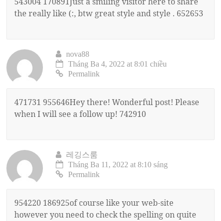
543004 170891Just a smiling visitor here to share
the really like (:, btw great style and style . 652653
nova88
Tháng Ba 4, 2022 at 8:01 chiều
Permalink
471731 955646Hey there! Wonderful post! Please
when I will see a follow up! 742910
레깅스룸
Tháng Ba 11, 2022 at 8:10 sáng
Permalink
954220 186925of course like your web-site
however you need to check the spelling on quite