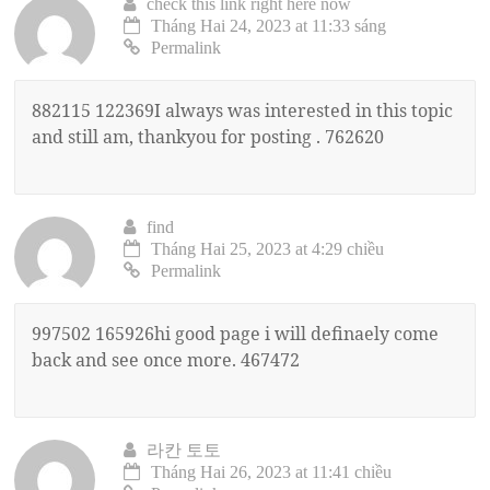
check this link right here now
Tháng Hai 24, 2023 at 11:33 sáng
Permalink
882115 122369I always was interested in this topic
and still am, thankyou for posting . 762620
find
Tháng Hai 25, 2023 at 4:29 chiều
Permalink
997502 165926hi good page i will definaely come
back and see once more. 467472
라칸 토토
Tháng Hai 26, 2023 at 11:41 chiều