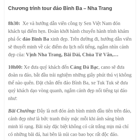
Chương trình tour đảo Bình Ba – Nha Trang
8h30:
Xe và hướng dẫn viên công ty Sen Việt Nam đón
khách tại điểm hẹn. Đoàn khởi hành chuyến hành trình khám
phá ốc
đảo Bình Ba
xinh đẹp. Trên đường đi, hướng dẫn viên
sẽ thuyết minh về các điểm du lịch nổi tiếng, ngắm nhìn cảnh
đẹp của:
Vịnh Nha Trang, Bãi Dài, Chùa Từ Vân,…
10h00:
Xe đưa quý khách đến
Cảng Đá Bạc
, cano sẽ đưa
đoàn ra đảo, bắt đầu trải nghiệm những giây phút thú vị không
thể nào quên. Đặt chân đến đảo Bình Ba, xe Tuk Tuk sẽ đưa
quý khách dạo vòng quanh, ngắm cảnh đẹp nổi tiếng tại đảo
như:
Bãi Chướng:
Đây là nơi đón ánh bình minh đầu tiên trên đảo,
cảnh đẹp như là bức tranh thủy mặc mỗi khi ánh sáng bình
minh ló rạng. Bãi này đặc biệt không có cát trắng mịn mà chỉ
có những bãi đá, hai bên là núi cao bao bọc rất độc đáo.