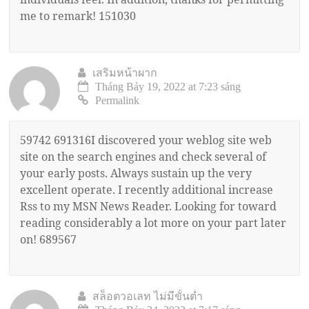
me to remark! 151030
เสริมหน้าผาก
Tháng Bảy 19, 2022 at 7:23 sáng
Permalink
59742 691316I discovered your weblog site web
site on the search engines and check several of
your early posts. Always sustain up the very
excellent operate. I recently additional increase
Rss to my MSN News Reader. Looking for toward
reading considerably a lot more on your part later
on! 689567
สล็อตวอเลท ไม่มีขั้นต่ำ