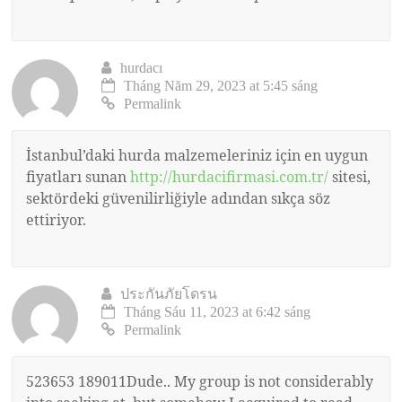
hurdacı
Tháng Năm 29, 2023 at 5:45 sáng
Permalink
İstanbul’daki hurda malzemeleriniz için en uygun
fiyatları sunan
http://hurdacifirmasi.com.tr/
sitesi,
sektördeki güvenilirliğiyle adından sıkça söz
ettiriyor.
ประกันภัยโดรน
Tháng Sáu 11, 2023 at 6:42 sáng
Permalink
523653 189011Dude.. My group is not considerably