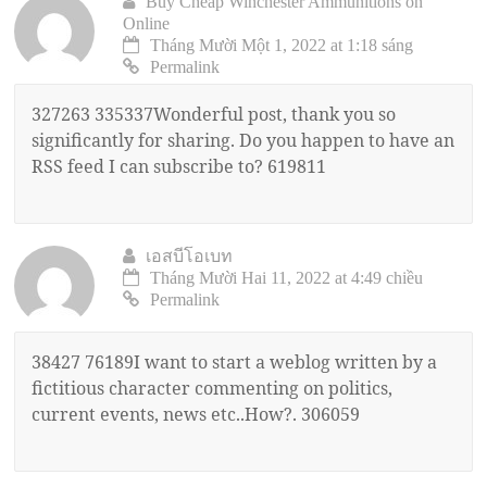
Buy Cheap Winchester Ammunitions on
Online
Tháng Mười Một 1, 2022 at 1:18 sáng
Permalink
327263 335337Wonderful post, thank you so
significantly for sharing. Do you happen to have an
RSS feed I can subscribe to? 619811
เอสบีโอเบท
Tháng Mười Hai 11, 2022 at 4:49 chiều
Permalink
38427 76189I want to start a weblog written by a
fictitious character commenting on politics,
current events, news etc..How?. 306059