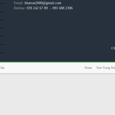
Email:
khatran2000@gmail.com
Hotline:
039 242 67 89
–
091 688 2306
Ch
Trần
.
Home
Tour Trong Nư