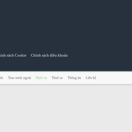
ính sách Cookie
Chính sách điều khoản
ớc
Tour nước ngoài
Dịch vụ
Thuê xe
Thông tin
Liên hệ